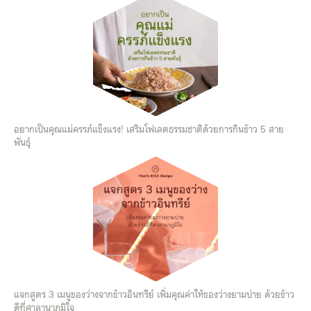
อยากเป็นคุณแม่ครรภ์แข็งแรง! เสริมโฟเลตธรรมชาติด้วยการกินข้าว 5 สาย
พันธุ์
แจกสูตร 3 เมนูของว่างจากข้าวอินทรีย์ เพิ่มคุณค่าให้ของว่างยามบ่าย ด้วยข้าว
ดีที่ศาลานาภูมิใจ