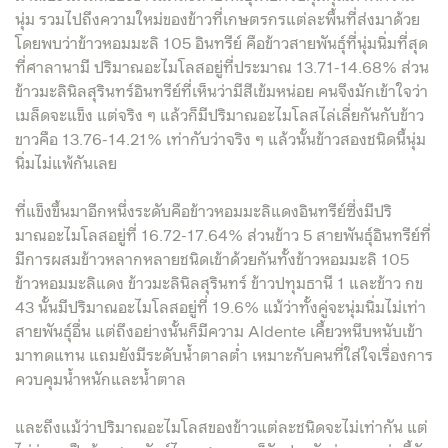
นุ่ม รวมไปถึงความใหม่ของข้าวที่เกษตรกรแต่ละพื้นที่ส่งมาด้วย
โดยพบว่าข้าวหอมมะลิ 105 อินทรีย์ คือข้าวสายพันธุ์ที่นุ่มนิ่มที่สุด
ที่ศาลานามี ปริมาณอะไมโลสอยู่ที่ประมาณ 13.71-14.68% ส่วน
ข้าวมะลินิลสุรินทร์อินทรีย์ที่เห็นว่ามีสีเข้มหน่อย คนจึงมักเข้าใจว่า
เมล็ดจะแข็ง แต่จริง ๆ แล้วก็มีปริมาณอะไมโลสไล่เลี่ยกันกับข้าว
ขาวคือ 13.76-14.21% เท่ากับว่าจริง ๆ แล้วนั้นข้าวสองชนิดนี้นุ่ม
นิ่มไม่แพ้กันเลย
ที่แข็งขึ้นมาอีกหนึ่งระดับคือข้าวหอมมะลิแดงอินทรีย์ซึ่งมีปริ
มาณอะไมโลสอยู่ที่ 16.72-17.64% ส่วนข้าว 5 สายพันธุ์อินทรีย์ที่
มีการผสมข้าวหลากหลายชนิดเข้าด้วยกันทั้งข้าวหอมมะลิ 105
ข้าวหอมมะลิแดง ข้าวมะลินิลสุรินทร์ ข้าวปทุมธานี 1 และข้าว กข
43 นั้นมีปริมาณอะไมโลสอยู่ที่ 19.6% แม้ว่าทั้งคู่จะนุ่มนิ่มไม่เท่า
สายพันธุ์อื่น แต่ถึงอย่างนั้นก็มีความ Aldente เคี้ยวหนึบหนับเข้า
มาทดแทน แถมยังมีระดับน้ำตาลต่ำ เหมาะกับคนที่ใส่ใจเรื่องการ
ควบคุมน้ำหนักและน้ำตาล
และถึงแม้ว่าปริมาณอะไมโลสของข้าวแต่ละชนิดจะไม่เท่ากัน แต่