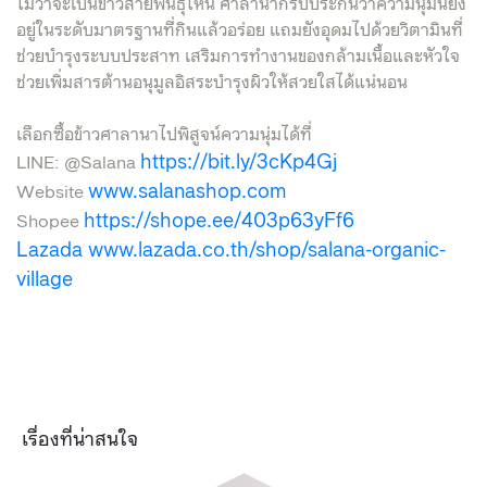
ไม่ว่าจะเป็นข้าวสายพันธุ์ไหน ศาลานาก็รับประกันว่าความนุ่มนี้ยัง
อยู่ในระดับมาตรฐานที่กินแล้วอร่อย แถมยังอุดมไปด้วยวิตามินที่
ช่วยบำรุงระบบประสาท เสริมการทำงานของกล้ามเนื้อและหัวใจ
ช่วยเพิ่มสารต้านอนุมูลอิสระบำรุงผิวให้สวยใสได้แน่นอน
เลือกซื้อข้าวศาลานาไปพิสูจน์ความนุ่มได้ที่
https://bit.ly/3cKp4Gj
LINE: @Salana
www.salanashop.com
Website
https://shope.ee/403p63yFf6
Shopee
Lazada
www.lazada.co.th/shop/salana-organic-
village
เรื่องที่น่าสนใจ