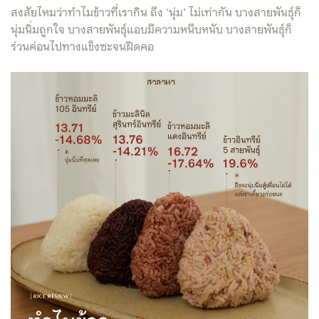
สงสัยไหมว่าทำไมข้าวที่เรากิน ถึง ‘นุ่ม’ ไม่เท่ากัน บางสายพันธุ์ก็
นุ่มนิ่มถูกใจ บางสายพันธุ์แอบมีความหนึบหนับ บางสายพันธุ์ก็
ร่วนค่อนไปทางแข็งซะจนฝืดคอ