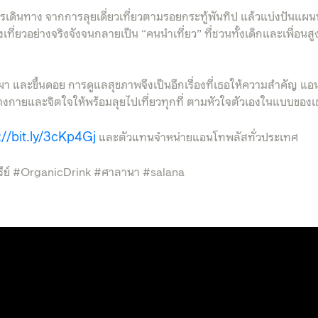
การเดินทาง จากการลุยเดี่ยวเที่ยวตามรอยกระทู้พันทิป แล้วแบ่งปันแผน
องเที่ยวอย่างจริงจังจนกลายเป็น “คนนำเที่ยว” ที่ชวนทั้งเด็กและเพื่อนสู
า และขึ้นดอย การดูแลสุขภาพจึงเป็นอีกเรื่องที่เธอให้ความสำคัญ แ
่างกายและจิตใจให้พร้อมลุยไปเที่ยวทุกที่ ตามหัวใจตัวเองในแบบของ
://bit.ly/3cKp4Gj
และตัวแทนจำหน่ายแอนโทพลัสทั่วประเทศ
ทรีย์ #OrganicDrink #ศาลานา #salana