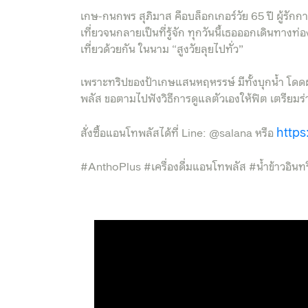
เกษ-กนกพร สุภิมาส คือบล็อกเกอร์วัย 65 ปี ผู้รัก
เที่ยวจนกลายเป็นที่รู้จัก ทุกวันนี้เธอออกเดินทางท่
เที่ยวด้วยกัน ในนาม “สูงวัยลุยไปทั่ว”
เพราะทริปของป้าเกษแสนหฤหรรษ์ มีทั้งบุกน้ำ โดดผ
พลัส ขอตามไปฟังวิธีการดูแลตัวเองให้ฟิต เตรียมร
https
สั่งซื้อแอนโทพลัสได้ที่ Line: @salana หรือ
#AnthoPlus #เครื่องดื่มแอนโทพลัส #น้ำข้าวอิน